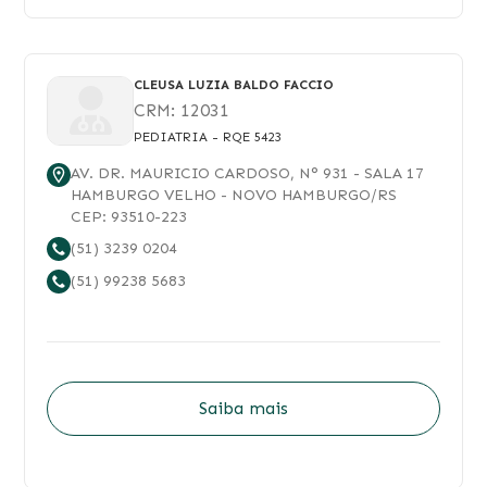
CLEUSA LUZIA BALDO FACCIO
CRM:
12031
PEDIATRIA
- RQE 5423
AV. DR. MAURICIO CARDOSO
, N°
931
- SALA 17
HAMBURGO VELHO
-
NOVO HAMBURGO
/
RS
CEP:
93510-223
(51) 3239 0204
(51) 99238 5683
Saiba mais