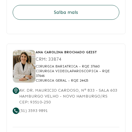
Saiba mais
ANA CAROLINA BROCHADO GEIST
CRM:
33874
CIRURGIA BARIATRICA
- RQE 37660
CIRURGIA VIDEOLAPAROSCOPICA
- RQE
37646
CIRURGIA GERAL
- RQE 24425
AV. DR. MAURICIO CARDOSO
, N°
833
- SALA 603
HAMBURGO VELHO
-
NOVO HAMBURGO
/
RS
CEP:
93510-250
(51) 3593 9891