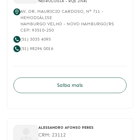
NEFROLOGIA
- RQE 27541
AV. DR. MAURICIO CARDOSO
, N°
711
-
HEMODIÁLISE
HAMBURGO VELHO
-
NOVO HAMBURGO
/
RS
CEP:
93510-250
(51) 3035 4095
(51) 98296 0016
Saiba mais
ALESSANDRO AFONSO PERES
CRM:
23112