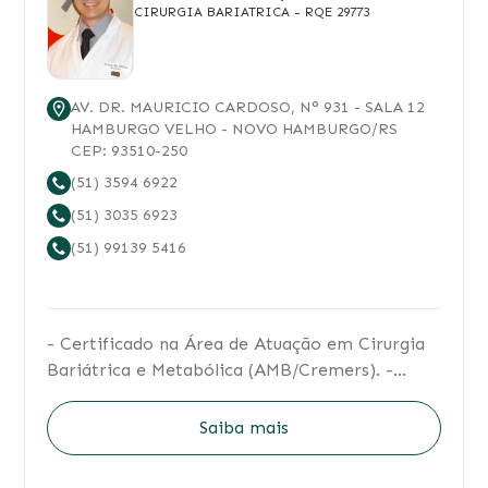
CIRURGIA BARIATRICA
- RQE 29773
AV. DR. MAURICIO CARDOSO
, N°
931
- SALA 12
HAMBURGO VELHO
-
NOVO HAMBURGO
/
RS
CEP:
93510-250
(51) 3594 6922
(51) 3035 6923
(51) 99139 5416
- Certificado na Área de Atuação em Cirurgia
Bariátrica e Metabólica (AMB/Cremers). -
Certificado em Cirurgia Bariátrica e
Metabólica nível IQ III (SBCBM, IFSO Cap.
Saiba mais
América Latina e WMA). - Membro Titular da
Sociedade Brasileira de Cirurgia Bariátrica e