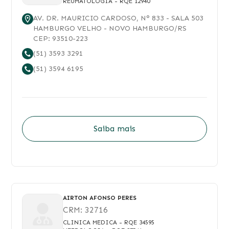
REUMATOLOGIA
- RQE 12940
AV. DR. MAURICIO CARDOSO
, N°
833
- SALA 503
HAMBURGO VELHO
-
NOVO HAMBURGO
/
RS
CEP:
93510-223
(51) 3593 3291
(51) 3594 6195
Saiba mais
AIRTON AFONSO PERES
CRM:
32716
CLINICA MEDICA
- RQE 34595