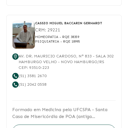
CASSIO MIGUEL BACCARIN GERHARDT
CRM:
29221
HOMEOPATIA
- RQE 38359
PSIQUIATRIA
- RQE 18995
AV. DR. MAURICIO CARDOSO
, N°
833
- SALA 302
HAMBURGO VELHO
-
NOVO HAMBURGO
/
RS
CEP:
93510-223
(51) 3581 2670
(51) 2042 0558
Formado em Medicina pela UFCSPA - Santa
Casa de Misericórdia de POA (antiga
FFFCMPA) em 2004 e especialista em