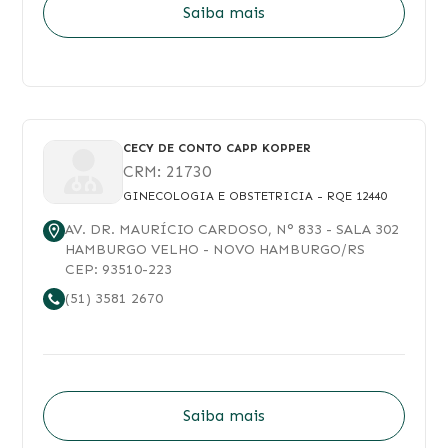
Psiquiatria pela Fundação Universitária Mário
Saiba mais
Martins (FUMM) em 2006. Profissional com
experiência, desde a formação, em todos os
níveis de atenção à psiquiatria e saúde mental.
CECY DE CONTO CAPP KOPPER
CRM:
21730
GINECOLOGIA E OBSTETRICIA
- RQE 12440
AV. DR. MAURÍCIO CARDOSO
, N°
833
- SALA 302
HAMBURGO VELHO
-
NOVO HAMBURGO
/
RS
CEP:
93510-223
(51) 3581 2670
Saiba mais