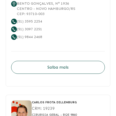
BENTO GONÇALVES
, N°
1936
CENTRO
-
NOVO HAMBURGO
/
RS
CEP:
93710-003
(51) 3595 2254
(51) 3097 2251
(51) 9844 2468
Saiba mais
CARLOS FROTA DILLENBURG
CRM:
19239
CIRURGIA GERAL
- RQE 9860