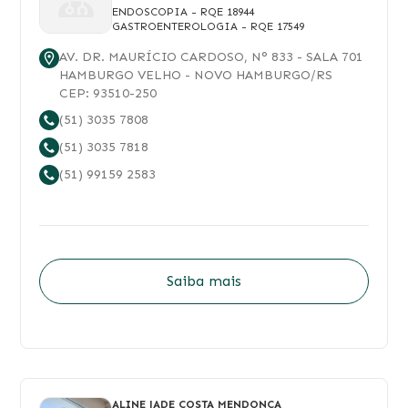
ENDOSCOPIA
- RQE 18944
GASTROENTEROLOGIA
- RQE 17549
AV. DR. MAURÍCIO CARDOSO
, N°
833
- SALA 701
HAMBURGO VELHO
-
NOVO HAMBURGO
/
RS
CEP:
93510-250
(51) 3035 7808
(51) 3035 7818
(51) 99159 2583
Saiba mais
ALINE JADE COSTA MENDONCA