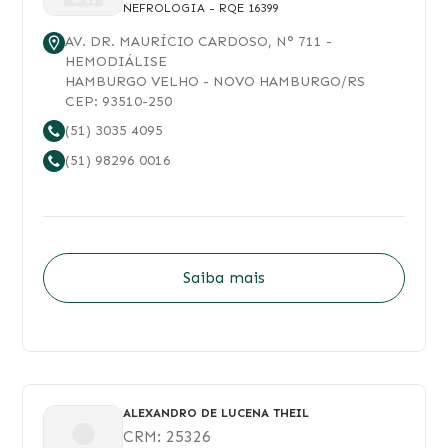
NEFROLOGIA
- RQE 16399
AV. DR. MAURÍCIO CARDOSO
, N°
711
-
HEMODIÁLISE
HAMBURGO VELHO
-
NOVO HAMBURGO
/
RS
CEP:
93510-250
(51) 3035 4095
(51) 98296 0016
Saiba mais
ALEXANDRO DE LUCENA THEIL
CRM:
25326