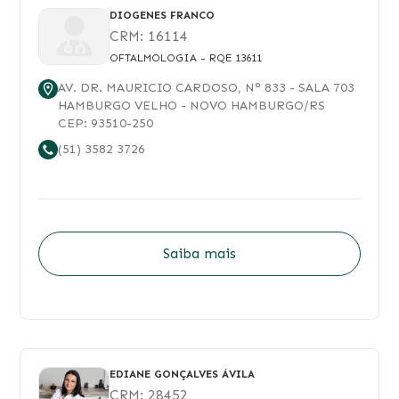
DIOGENES FRANCO
CRM:
16114
OFTALMOLOGIA
- RQE 13611
AV. DR. MAURICIO CARDOSO
, N°
833
- SALA 703
HAMBURGO VELHO
-
NOVO HAMBURGO
/
RS
CEP:
93510-250
(51) 3582 3726
Saiba mais
EDIANE GONÇALVES ÁVILA
CRM:
28452