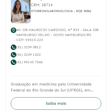
CRM:
38714
OTORRINOLARINGOLOGIA
- RQE 30362
AV. DR.MAURICIO CARDOSO
, N°
833
- SALA 308
HAMBURGO VELHO
-
NOVO HAMBURGO
/
RS
CEP:
93510-223
(51) 3239 0812
(51) 3239 1022
(51) 99145 7046
Graduação em medicina pela Universidade
Federal do Rio Grande do Sul (UFRGS), em
2013. Residência Médica em
Otorrinolaringologia pelo Grupo Hospitalar
Saiba mais
Conceição, 2014 a 2017. Fellowship em