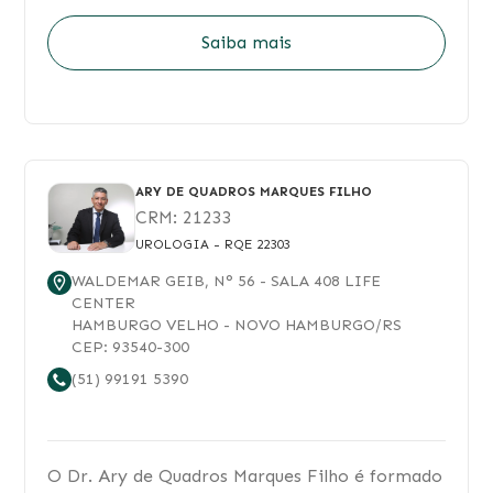
Saiba mais
ARY DE QUADROS MARQUES FILHO
CRM:
21233
UROLOGIA
- RQE 22303
WALDEMAR GEIB
, N°
56
- SALA 408 LIFE
CENTER
HAMBURGO VELHO
-
NOVO HAMBURGO
/
RS
CEP:
93540-300
(51) 99191 5390
O Dr. Ary de Quadros Marques Filho é formado