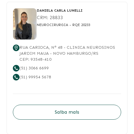
DANIELA CARLA LUNELLI
CRM:
28833
NEUROCIRURGIA
- RQE 20233
RUA CARIOCA
, N°
48
- CLINICA NEUROSINOS
JARDIM MAUA
-
NOVO HAMBURGO
/
RS
CEP:
93548-410
(51) 3066 6699
(51) 99954 5678
Saiba mais