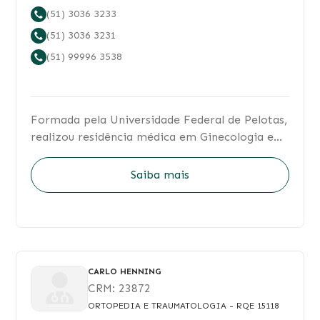
endoscopia nasossinusal, e teste e adaptação
(51) 3036 3233
com CPAP. Atende adultos e crianças. Site:
(51) 3036 3231
www.dracamilalopes.com Instagram:
(51) 99996 3538
@otorrinoesono
Formada pela Universidade Federal de Pelotas,
realizou residência médica em Ginecologia e
Obstetrícia no Hospital Nossa Senhora da
Conceição. Possui especialização em
Saiba mais
Reprodução Assistida pelo Projeto Alfa e é
médica parceira da Clínica de Medicina
Reprodutiva Nilo Frantz.
CARLO HENNING
CRM:
23872
ORTOPEDIA E TRAUMATOLOGIA
- RQE 15118