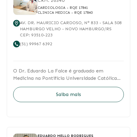
CRM:
26340
CARDIOLOGIA
- RQE 17841
CLINICA MEDICA
- RQE 17840
AV. DR. MAURICIO CARDOSO
, N°
833
- SALA 508
HAMBURGO VELHO
-
NOVO HAMBURGO
/
RS
CEP:
93510-223
(51) 99967 6392
O Dr. Eduardo La Falce é graduado em
Medicina na Pontifícia Universidade Católica
do RS. Foi médico residente em Medicina
Interna no Hospital São Vicente de Paulo, em
Saiba mais
Passo Fundo/RS, e em Cardiologia no Instituto
de Cardiologia do RS. Médico do corpo clínico
do Instituto de Cardiologia do RS, Hospital
Moinhos de Vento e Hospital Regina.
EDUARDO MELLO RODRIGUES