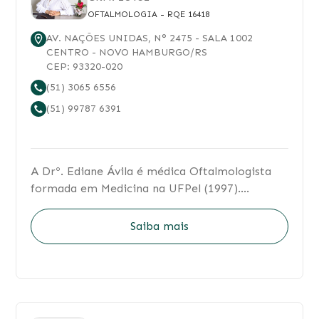
OFTALMOLOGIA
- RQE 16418
AV. NAÇÕES UNIDAS
, N°
2475
- SALA 1002
CENTRO
-
NOVO HAMBURGO
/
RS
CEP:
93320-020
(51) 3065 6556
(51) 99787 6391
A Drº. Ediane Ávila é médica Oftalmologista
formada em Medicina na UFPel (1997).
Especialização em Oftalmologia no Hospital
da Lagoa, Rio de Janeiro (residência
Saiba mais
reconhecida pelo MEC). Sub-especialização em
Glaucoma, com ênfase em Glaucoma
Congênito no Hospital Municipal da Piedade,
no Rio de Janeiro, sob supervisão do Dr Sergio
Meirelles, e Dr Yoshifumi Yamane. Atuou como