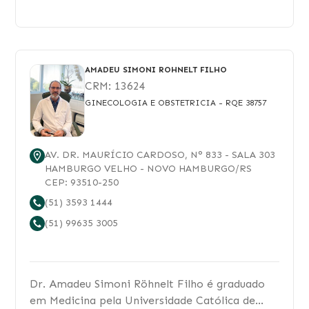
Otologia, Neurotologia e Cirurgia da Base
Lateral do Crânio pela Santa Casa, 2017 e
2018. Mestrado em Cirurgia pela UFRGS, com
conclusão em 2020.
AMADEU SIMONI ROHNELT FILHO
CRM:
13624
GINECOLOGIA E OBSTETRICIA
- RQE 38757
AV. DR. MAURÍCIO CARDOSO
, N°
833
- SALA 303
HAMBURGO VELHO
-
NOVO HAMBURGO
/
RS
CEP:
93510-250
(51) 3593 1444
(51) 99635 3005
Dr. Amadeu Simoni Röhnelt Filho é graduado
em Medicina pela Universidade Católica de