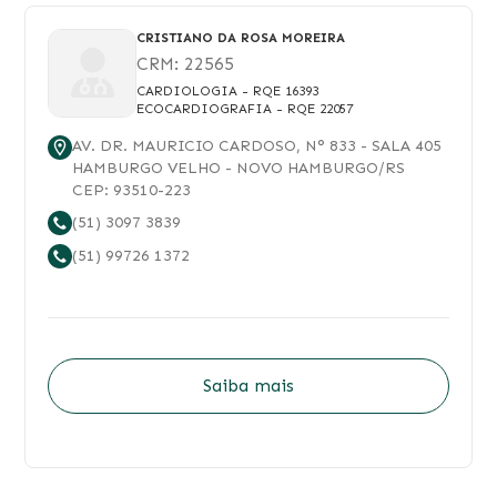
CRISTIANO DA ROSA MOREIRA
CRM:
22565
CARDIOLOGIA
- RQE 16393
ECOCARDIOGRAFIA
- RQE 22057
AV. DR. MAURICIO CARDOSO
, N°
833
- SALA 405
HAMBURGO VELHO
-
NOVO HAMBURGO
/
RS
CEP:
93510-223
(51) 3097 3839
(51) 99726 1372
Saiba mais