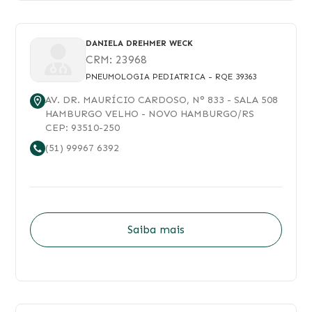
DANIELA DREHMER WECK
CRM:
23968
PNEUMOLOGIA PEDIATRICA
- RQE 39363
AV. DR. MAURÍCIO CARDOSO
, N°
833
- SALA 508
HAMBURGO VELHO
-
NOVO HAMBURGO
/
RS
CEP:
93510-250
(51) 99967 6392
Saiba mais