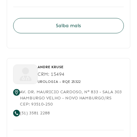
Saiba mais
ANDRE KRUSE
CRM:
15494
UROLOGIA
- RQE 25322
AV. DR. MAURICIO CARDOSO
, N°
833
- SALA 303
HAMBURGO VELHO
-
NOVO HAMBURGO
/
RS
CEP:
93510-250
(51) 3581 2288