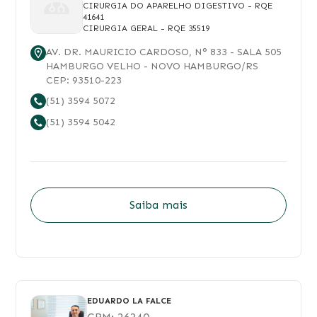
CIRURGIA DO APARELHO DIGESTIVO
- RQE
41641
CIRURGIA GERAL
- RQE 35519
AV. DR. MAURICIO CARDOSO
, N°
833
- SALA 505
HAMBURGO VELHO
-
NOVO HAMBURGO
/
RS
CEP:
93510-223
(51) 3594 5072
(51) 3594 5042
Saiba mais
EDUARDO LA FALCE